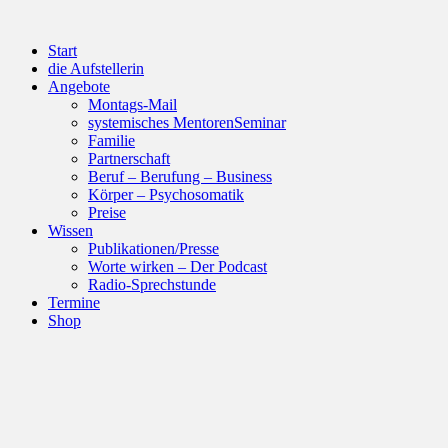
Start
die Aufstellerin
Angebote
Montags-Mail
systemisches MentorenSeminar
Familie
Partnerschaft
Beruf – Berufung – Business
Körper – Psychosomatik
Preise
Wissen
Publikationen/Presse
Worte wirken – Der Podcast
Radio-Sprechstunde
Termine
Shop