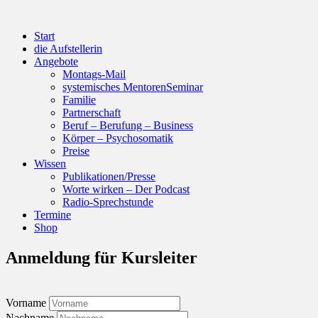
Start
die Aufstellerin
Angebote
Montags-Mail
systemisches MentorenSeminar
Familie
Partnerschaft
Beruf – Berufung – Business
Körper – Psychosomatik
Preise
Wissen
Publikationen/Presse
Worte wirken – Der Podcast
Radio-Sprechstunde
Termine
Shop
Anmeldung für Kursleiter
Vorname
Nachname